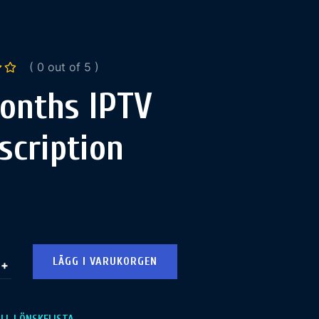
( 0 out of 5 )
onths IPTV
scription
LÄGG I VARUKORGEN
+