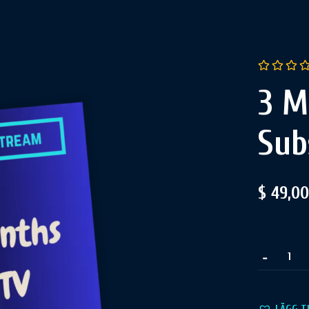
3 M
Sub
$
49,00
-