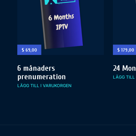
$
69,00
$
179,00
6 månaders
24 Mon
prenumeration
LÄGG TILL
LÄGG TILL I VARUKORGEN